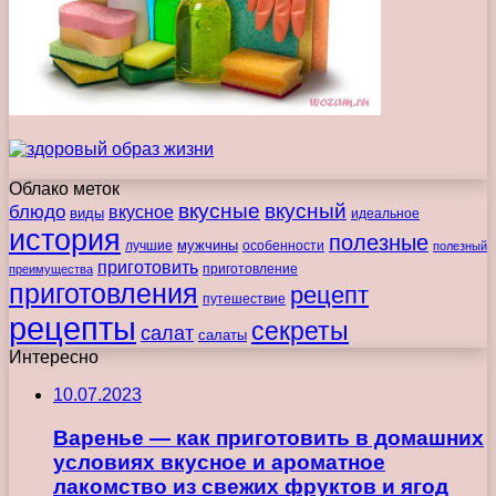
Облако меток
вкусные
вкусный
блюдо
вкусное
виды
идеальное
история
полезные
мужчины
лучшие
особенности
полезный
приготовить
преимущества
приготовление
приготовления
рецепт
путешествие
рецепты
секреты
салат
салаты
Интересно
10.07.2023
Варенье — как приготовить в домашних
условиях вкусное и ароматное
лакомство из свежих фруктов и ягод