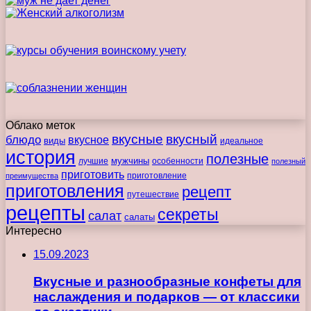
Облако меток
вкусные
вкусный
блюдо
вкусное
виды
идеальное
история
полезные
мужчины
лучшие
особенности
полезный
приготовить
преимущества
приготовление
приготовления
рецепт
путешествие
рецепты
секреты
салат
салаты
Интересно
15.09.2023
Вкусные и разнообразные конфеты для
наслаждения и подарков — от классики