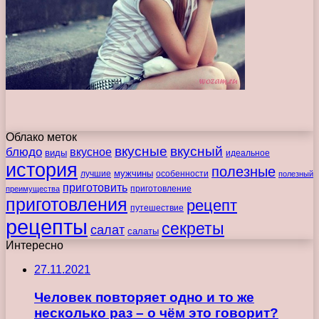
Облако меток
вкусные
вкусный
блюдо
вкусное
виды
идеальное
история
полезные
мужчины
лучшие
особенности
полезный
приготовить
преимущества
приготовление
приготовления
рецепт
путешествие
рецепты
секреты
салат
салаты
Интересно
27.11.2021
Человек повторяет одно и то же
несколько раз – о чём это говорит?