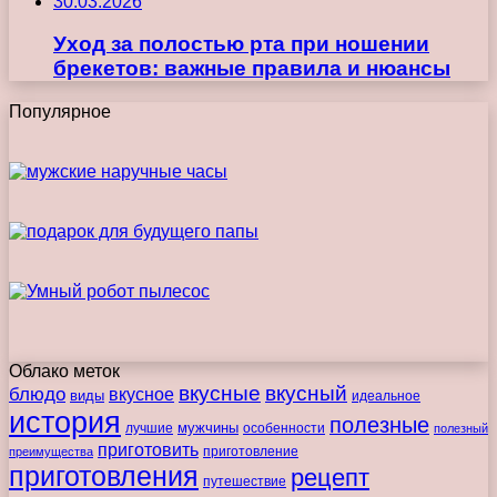
30.03.2026
Уход за полостью рта при ношении
брекетов: важные правила и нюансы
Популярное
Облако меток
вкусные
вкусный
блюдо
вкусное
виды
идеальное
история
полезные
мужчины
лучшие
особенности
полезный
приготовить
преимущества
приготовление
приготовления
рецепт
путешествие