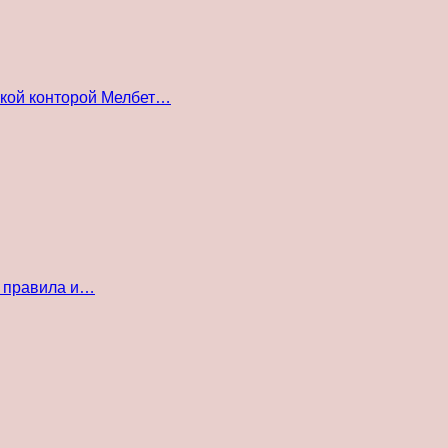
ской конторой Мелбет…
е правила и…