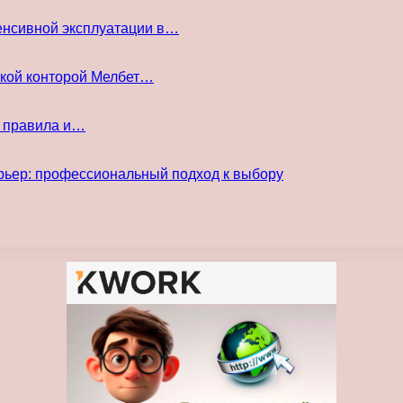
енсивной эксплуатации в…
ской конторой Мелбет…
е правила и…
рьер: профессиональный подход к выбору