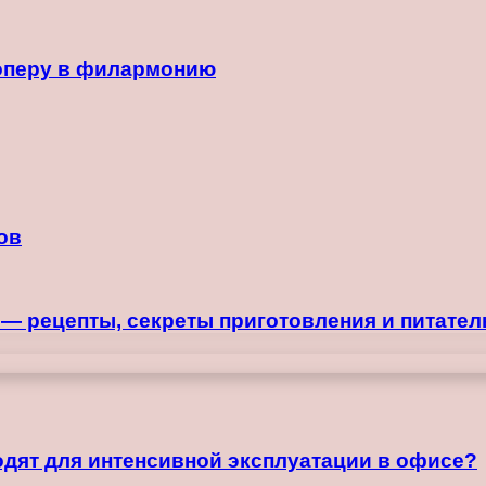
 оперу в филармонию
ов
 — рецепты, секреты приготовления и питател
дят для интенсивной эксплуатации в офисе?