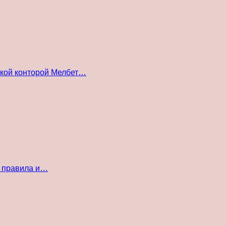
ской конторой Мелбет…
е правила и…