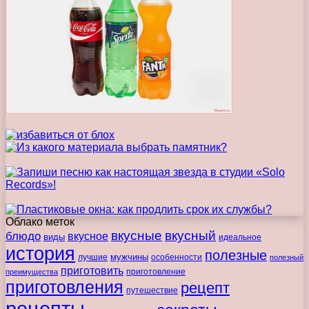
Облако меток
вкусные
вкусный
блюдо
вкусное
виды
идеальное
история
полезные
мужчины
лучшие
особенности
полезный
приготовить
преимущества
приготовление
приготовления
рецепт
путешествие
рецепты