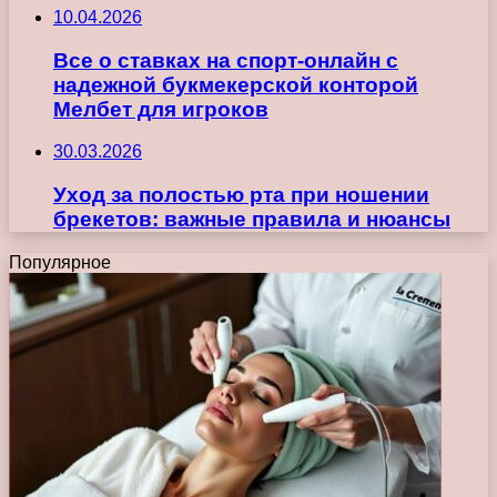
10.04.2026
Все о ставках на спорт-онлайн с
надежной букмекерской конторой
Мелбет для игроков
30.03.2026
Уход за полостью рта при ношении
брекетов: важные правила и нюансы
Популярное