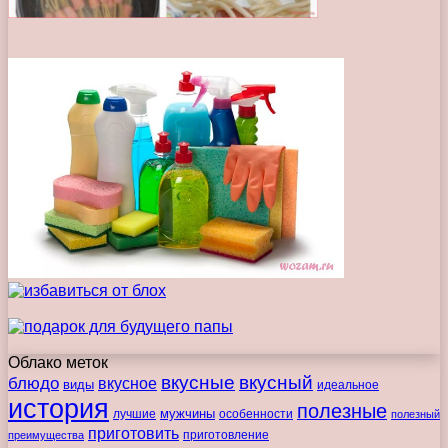
Облако меток
вкусные
вкусный
блюдо
вкусное
виды
идеальное
история
полезные
мужчины
лучшие
особенности
полезный
приготовить
преимущества
приготовление