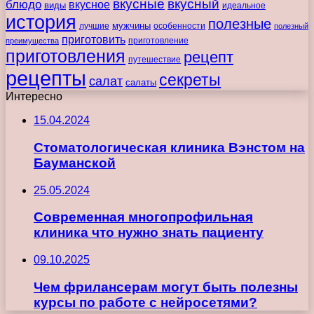
вкусные
вкусный
блюдо
вкусное
виды
идеальное
история
полезные
мужчины
лучшие
особенности
полезный
приготовить
преимущества
приготовление
приготовления
рецепт
путешествие
рецепты
секреты
салат
салаты
Интересно
15.04.2024
Стоматологическая клиника Вэнстом на
Бауманской
25.05.2024
Современная многопрофильная
клиника что нужно знать пациенту
09.10.2025
Чем фрилансерам могут быть полезны
курсы по работе с нейросетями?