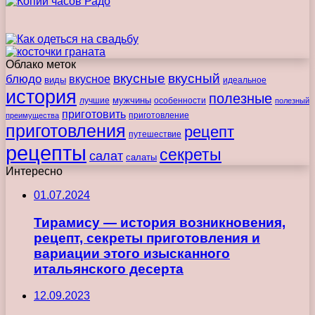
Облако меток
вкусные
вкусный
блюдо
вкусное
виды
идеальное
история
полезные
мужчины
лучшие
особенности
полезный
приготовить
преимущества
приготовление
приготовления
рецепт
путешествие
рецепты
секреты
салат
салаты
Интересно
01.07.2024
Тирамису — история возникновения,
рецепт, секреты приготовления и
вариации этого изысканного
итальянского десерта
12.09.2023