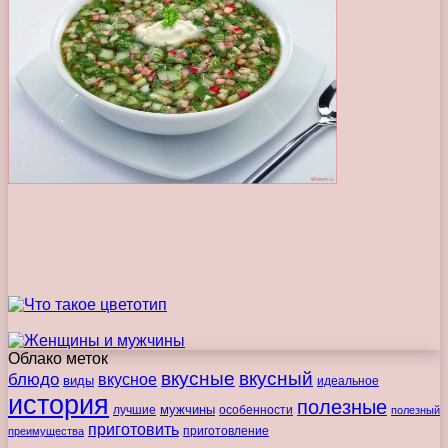
Облако меток
вкусные
вкусный
блюдо
вкусное
виды
идеальное
история
полезные
мужчины
лучшие
особенности
полезный
приготовить
преимущества
приготовление