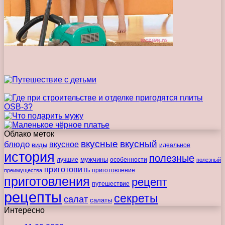
Облако меток
вкусные
вкусный
блюдо
вкусное
виды
идеальное
история
полезные
мужчины
лучшие
особенности
полезный
приготовить
преимущества
приготовление
приготовления
рецепт
путешествие
рецепты
секреты
салат
салаты
Интересно