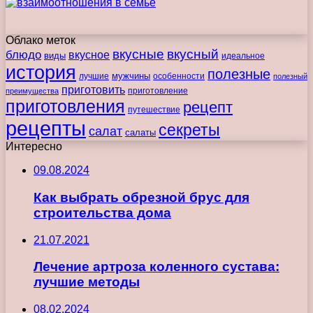
Облако меток
вкусные
вкусный
блюдо
вкусное
виды
идеальное
история
полезные
мужчины
лучшие
особенности
полезный
приготовить
преимущества
приготовление
приготовления
рецепт
путешествие
рецепты
секреты
салат
салаты
Интересно
09.08.2024
Как выбрать обрезной брус для
строительства дома
21.07.2021
Лечение артроза коленного сустава:
лучшие методы
08.02.2024