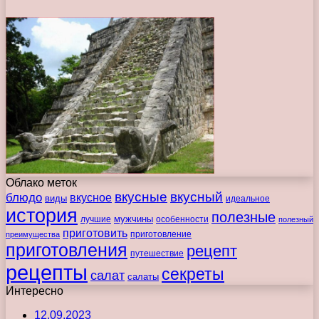
Облако меток
вкусные
вкусный
блюдо
вкусное
виды
идеальное
история
полезные
мужчины
лучшие
особенности
полезный
приготовить
преимущества
приготовление
приготовления
рецепт
путешествие
рецепты
секреты
салат
салаты
Интересно
12.09.2023