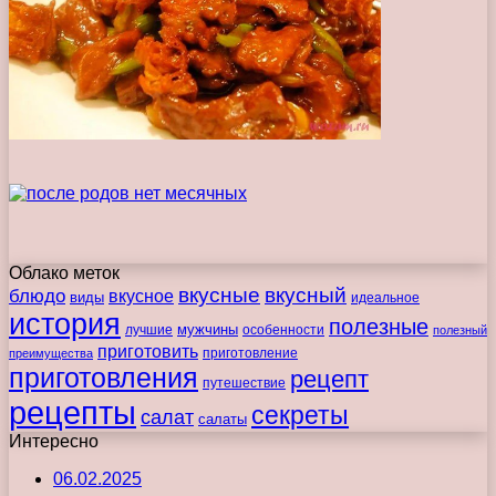
Облако меток
вкусные
вкусный
блюдо
вкусное
виды
идеальное
история
полезные
мужчины
лучшие
особенности
полезный
приготовить
преимущества
приготовление
приготовления
рецепт
путешествие
рецепты
секреты
салат
салаты
Интересно
06.02.2025