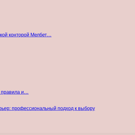
ской конторой Мелбет…
е правила и…
рьер: профессиональный подход к выбору