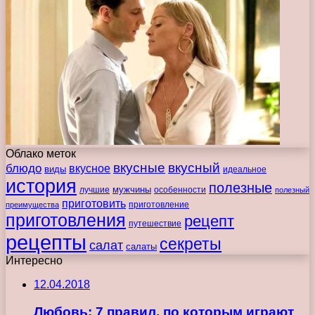
Облако меток
вкусные
вкусный
блюдо
вкусное
виды
идеальное
история
полезные
мужчины
лучшие
особенности
полезный
приготовить
преимущества
приготовление
приготовления
рецепт
путешествие
рецепты
секреты
салат
салаты
Интересно
12.04.2018
Любовь: 7 правил, по которым играют