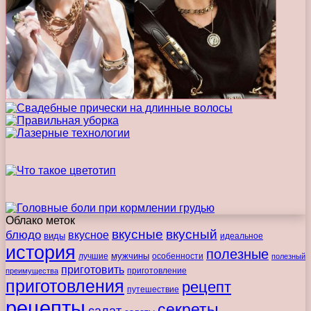
Облако меток
вкусные
вкусный
блюдо
вкусное
виды
идеальное
история
полезные
мужчины
лучшие
особенности
полезный
приготовить
преимущества
приготовление
приготовления
рецепт
путешествие
рецепты
секреты
салат