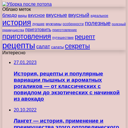
Облако меток
вкусные
вкусный
блюдо
вкусное
виды
идеальное
история
полезные
мужчины
лучшие
особенности
полезный
приготовить
преимущества
приготовление
приготовления
рецепт
путешествие
рецепты
секреты
салат
салаты
Интересно
27.01.2023
История, рецепты и популярные
вариации пышных и ароматных
рогаликов — от классических с
повидлом до экзотических с начинкой
из авокадо
20.10.2022
Лангет — история, применение и
преимущества этого ортопедического