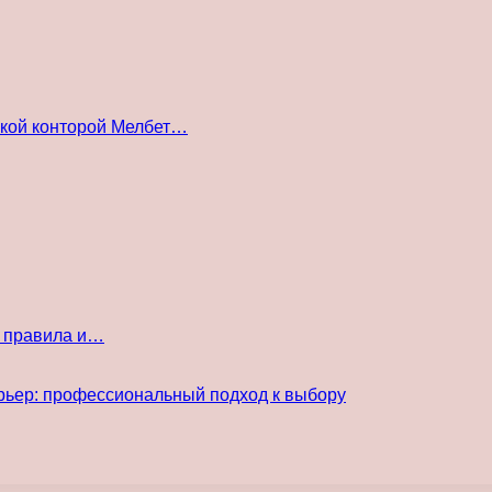
ской конторой Мелбет…
е правила и…
рьер: профессиональный подход к выбору