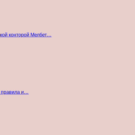
ской конторой Мелбет…
е правила и…