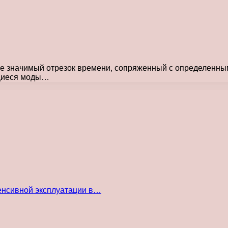
нее значимый отрезок времени, сопряженный с определенн
ющиеся моды…
енсивной эксплуатации в…