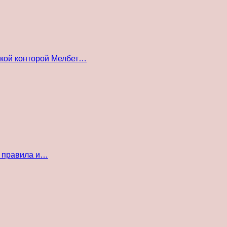
ской конторой Мелбет…
е правила и…