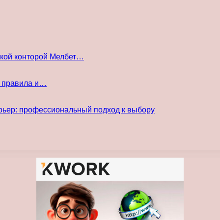
ской конторой Мелбет…
е правила и…
рьер: профессиональный подход к выбору