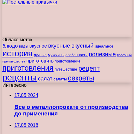
Облако меток
вкусные
вкусный
блюдо
вкусное
виды
идеальное
история
полезные
мужчины
лучшие
особенности
полезный
приготовить
преимущества
приготовление
приготовления
рецепт
путешествие
рецепты
секреты
салат
салаты
Интересно
17.05.2024
Все о металлопрокате от производства
до применения
17.05.2018