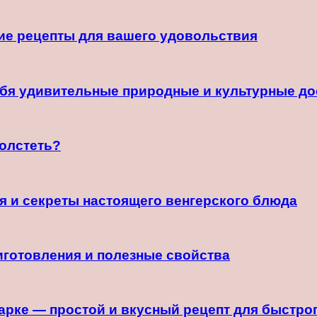
ие рецепты для вашего удовольствия
ебя удивительные природные и культурные д
толстеть?
я и секреты настоящего венгерского блюда
иготовления и полезные свойства
арке — простой и вкусный рецепт для быстро