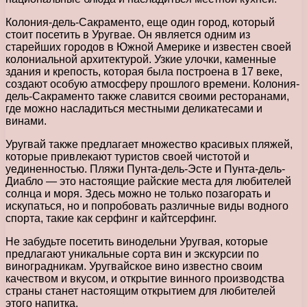
Колония-дель-Сакраменто, еще один город, который
стоит посетить в Уругвае. Он является одним из
старейших городов в Южной Америке и известен своей
колониальной архитектурой. Узкие улочки, каменные
здания и крепость, которая была построена в 17 веке,
создают особую атмосферу прошлого времени. Колония-
дель-Сакраменто также славится своими ресторанами,
где можно насладиться местными деликатесами и
винами.
Уругвай также предлагает множество красивых пляжей,
которые привлекают туристов своей чистотой и
уединенностью. Пляжи Пунта-дель-Эсте и Пунта-дель-
Диабло — это настоящие райские места для любителей
солнца и моря. Здесь можно не только позагорать и
искупаться, но и попробовать различные виды водного
спорта, такие как серфинг и кайтсерфинг.
Не забудьте посетить винодельни Уругвая, которые
предлагают уникальные сорта вин и экскурсии по
виноградникам. Уругвайское вино известно своим
качеством и вкусом, и открытие винного производства
страны станет настоящим открытием для любителей
этого напитка.