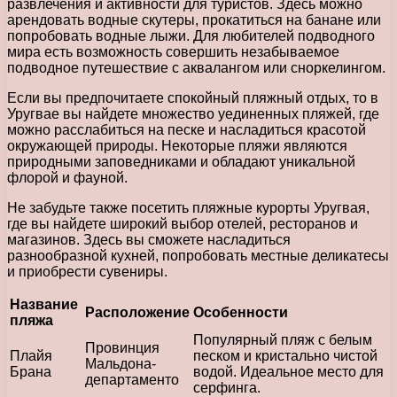
развлечения и активности для туристов. Здесь можно
арендовать водные скутеры, прокатиться на банане или
попробовать водные лыжи. Для любителей подводного
мира есть возможность совершить незабываемое
подводное путешествие с аквалангом или сноркелингом.
Если вы предпочитаете спокойный пляжный отдых, то в
Уругвае вы найдете множество уединенных пляжей, где
можно расслабиться на песке и насладиться красотой
окружающей природы. Некоторые пляжи являются
природными заповедниками и обладают уникальной
флорой и фауной.
Не забудьте также посетить пляжные курорты Уругвая,
где вы найдете широкий выбор отелей, ресторанов и
магазинов. Здесь вы сможете насладиться
разнообразной кухней, попробовать местные деликатесы
и приобрести сувениры.
Название
Расположение
Особенности
пляжа
Популярный пляж с белым
Провинция
Плайя
песком и кристально чистой
Мальдона-
Брана
водой. Идеальное место для
департаменто
серфинга.