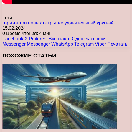
Теги
горизонтов
новых
открытие
удивительный
уругвай
15.02.2024
0
Время чтения: 4 мин.
Facebook
X
Pinterest
Вконтакте
Одноклассники
Messenger
Messenger
WhatsApp
Telegram
Viber
Печатать
ПОХОЖИЕ СТАТЬИ