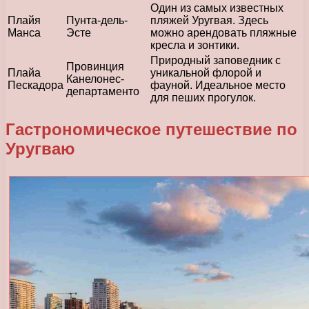
Один из самых известных
Плайя
Пунта-дель-
пляжей Уругвая. Здесь
Манса
Эсте
можно арендовать пляжные
кресла и зонтики.
Природный заповедник с
Провинция
Плайа
уникальной флорой и
Канелонес-
Пескадора
фауной. Идеальное место
департаменто
для пеших прогулок.
Гастрономическое путешествие по
Уругваю