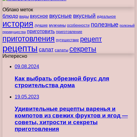
Облако меток
вкусные
вкусный
блюдо
вкусное
виды
идеальное
история
полезные
мужчины
лучшие
особенности
полезный
приготовить
преимущества
приготовление
приготовления
рецепт
путешествие
рецепты
секреты
салат
салаты
Интересно
09.08.2024
Как выбрать обрезной брус для
строительства дома
19.05.2023
Удивительные рецепты варенья и
компотов из свежих фруктов и ягод —
советы, хитрости и секреты
приготовления