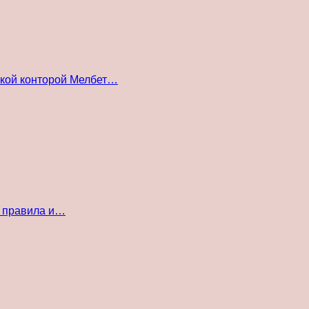
ской конторой Мелбет…
е правила и…