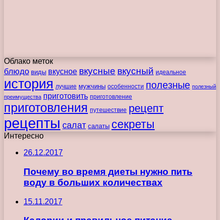
Облако меток
вкусные
вкусный
блюдо
вкусное
виды
идеальное
история
полезные
мужчины
лучшие
особенности
полезный
приготовить
преимущества
приготовление
приготовления
рецепт
путешествие
рецепты
секреты
салат
салаты
Интересно
26.12.2017
Почему во время диеты нужно пить
воду в больших количествах
15.11.2017