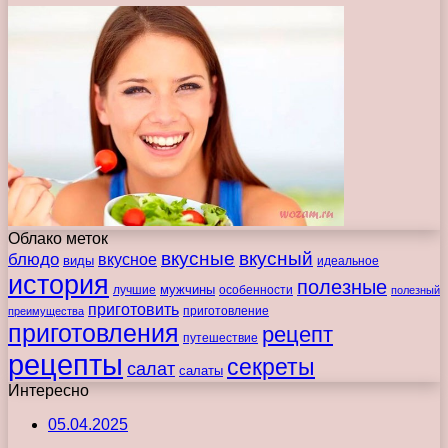
Облако меток
вкусные
вкусный
блюдо
вкусное
виды
идеальное
история
полезные
мужчины
лучшие
особенности
полезный
приготовить
преимущества
приготовление
приготовления
рецепт
путешествие
рецепты
секреты
салат
салаты
Интересно
05.04.2025