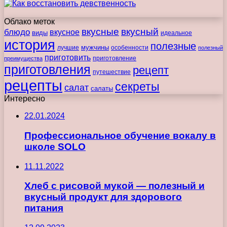
Облако меток
вкусные
вкусный
блюдо
вкусное
виды
идеальное
история
полезные
мужчины
лучшие
особенности
полезный
приготовить
преимущества
приготовление
приготовления
рецепт
путешествие
рецепты
секреты
салат
салаты
Интересно
22.01.2024
Профессиональное обучение вокалу в
школе SOLO
11.11.2022
Хлеб с рисовой мукой — полезный и
вкусный продукт для здорового
питания