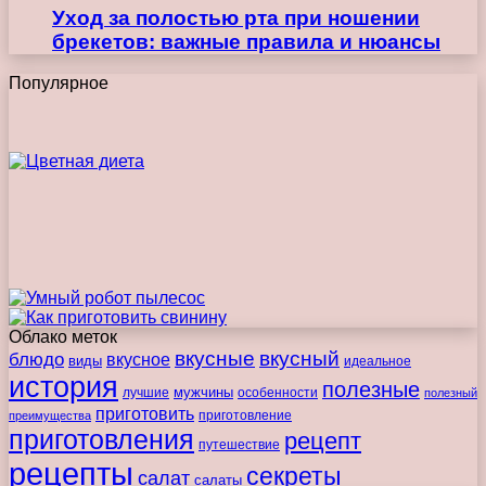
Уход за полостью рта при ношении
брекетов: важные правила и нюансы
Популярное
Облако меток
вкусные
вкусный
блюдо
вкусное
виды
идеальное
история
полезные
мужчины
лучшие
особенности
полезный
приготовить
преимущества
приготовление
приготовления
рецепт
путешествие
рецепты
секреты
салат
салаты