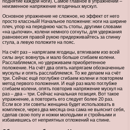
поднятие каждой ноги). Самое главное в упражнении –
неизменное напряжение ягодичных мускул.
Основное упражнение не сложное, но эффект от него
просто классный! Начальное положение: ноги на ширине
плеч, упор на переднюю часть стопы, другими словами
«на цыпочки», колени немного согнуты, для удержания
равновесия правой рукою придерживайтесь за спинку
стула, а левую положите на пояс.
На счёт раз – напрягаем ягодицы, втягиваем изо всей
силы анус вовнутрь и мало больше сгибаем колени.
Расслабляемся, но удерживаем приобретенное
положение. На счёт два опять напрягаем обозначенные
мускулы и опять расслабляемся. То же делаем на счёт
три. Сейчас ещё поглубже сгибаем колени и повторяем
метод первого положения. И ещё раз мало поглубже
сгибаем колени, опять повторив напряжение мускул на
раз – два – три. Сейчас начальная позиция. Вот такое
упражнение, а повторить его следует более 20 раз.
Если все эти советы женщина будет использовать в
комплексе, через два месяца она сама не выяснит себя,
сделав свою попу и ножки молодыми и стройными и
избавившись от неприятных отложений на спине.