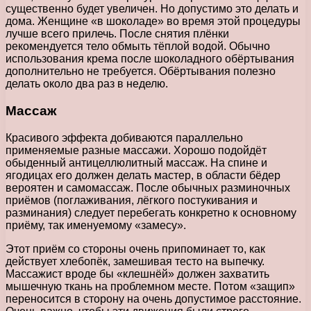
существенно будет увеличен. Но допустимо это делать и
дома. Женщине «в шоколаде» во время этой процедуры
лучше всего прилечь. После снятия плёнки
рекомендуется тело обмыть тёплой водой. Обычно
использования крема после шоколадного обёртывания
дополнительно не требуется. Обёртывания полезно
делать около два раз в неделю.
Массаж
Красивого эффекта добиваются параллельно
применяемые разные массажи. Хорошо подойдёт
обыденный антицеллюлитный массаж. На спине и
ягодицах его должен делать мастер, в области бёдер
вероятен и самомассаж. После обычных разминочных
приёмов (поглаживания, лёгкого постукивания и
разминания) следует перебегать конкретно к основному
приёму, так именуемому «замесу».
Этот приём со стороны очень припоминает то, как
действует хлебопёк, замешивая тесто на выпечку.
Массажист вроде бы «клешнёй» должен захватить
мышечную ткань на проблемном месте. Потом «защип»
переносится в сторону на очень допустимое расстояние.