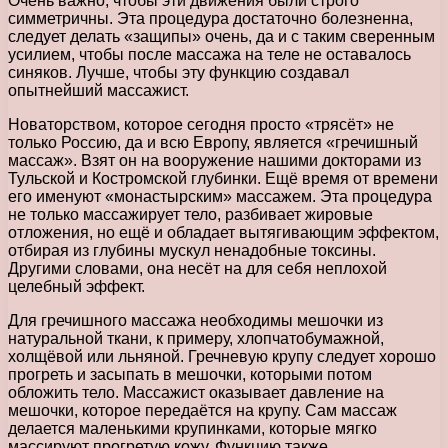
Очень важно, чтобы эти движения были строго
симметричны. Эта процедура достаточно болезненна,
следует делать «защипы» очень, да и с таким сверенным
усилием, чтобы после массажа на теле не оставалось
синяков. Лучше, чтобы эту функцию создавал
опытнейший массажист.
Новаторством, которое сегодня просто «трясёт» не
только Россию, да и всю Европу, является «гречишный
массаж». Взят он на вооружение нашими докторами из
Тульской и Костромской глубинки. Ещё время от времени
его именуют «монастырским» массажем. Эта процедура
не только массажирует тело, разбивает жировые
отложения, но ещё и обладает вытягивающим эффектом,
отбирая из глубины мускул ненадобные токсины.
Другими словами, она несёт на для себя неплохой
целебный эффект.
Для гречишного массажа необходимы мешочки из
натуральной ткани, к примеру, хлопчатобумажной,
холщёвой или льняной. Гречневую крупу следует хорошо
прогреть и засыпать в мешочки, которыми потом
обложить тело. Массажист оказывает давление на
мешочки, которое передаётся на крупу. Сам массаж
делается маленькими крупинками, которые мягко
массируют прогретую кожу. Функцию также