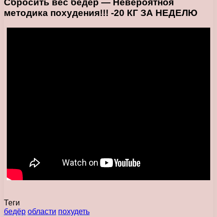
Сбросить вес
бедер — Невероятноя
методика похудения!!! -20 КГ ЗА НЕДЕЛЮ
Теги
бедёр
области
похудеть