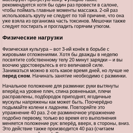
рекомендуется хотя бы один раз провести в салоне,
чтобы поймать главные моменты массажа. 2-ой раз
использовать крупу не следует по той причине, что она
уже взяла из организма часть токсинов. Мешочки также
следует постирать и прогладить горячим утюгом.
Физические нагрузки
Физическая культура – вот 3-ий конёк в борьбе с
жировыми отложениями. Хотя бы дважды в неделю
посвятите собственному телу 20 минут зарядки – и вы
воочию удостоверьтесь в его величавой силе.
Заниматься можно в хоть какое время дней, но лучше не
перед сном
. Начинать занятие необходимо с разминки.
Начальное положение для разминки: руки вытянуты
вперёд на уровне плеч, спина ровненькая, плечи
расправлены, подбородок приподнят, ягодичные
мускулы напряжены как может быть. Поочерёдно
подымайте колени к ладоням. Повторяйте это
упражнение 40 раз. 2-ое разминочное упражнение
подобно первому, только во время его выполнения
меняется положение рук: вперёд, вверх, в стороны, вниз.
Это действие также производится 40 раз (считаем