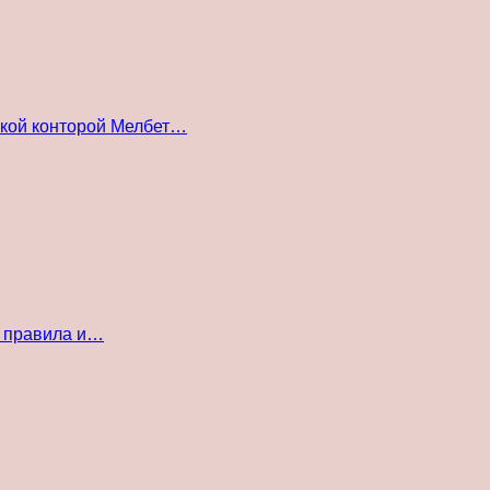
ской конторой Мелбет…
е правила и…