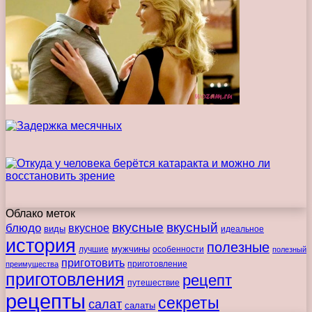
Облако меток
вкусные
вкусный
блюдо
вкусное
виды
идеальное
история
полезные
мужчины
лучшие
особенности
полезный
приготовить
преимущества
приготовление
приготовления
рецепт
путешествие
рецепты
секреты
салат
салаты